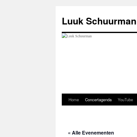
Ga
naar
Luuk Schuurman
de
inhoud
Home
Concertagenda
YouTube
« Alle Evenementen