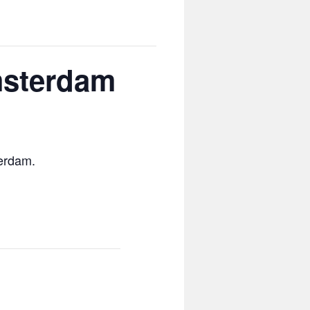
msterdam
terdam.