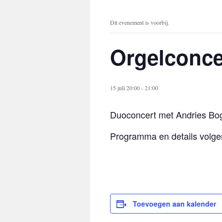
Dit evenement is voorbij.
Orgelconce
15 juli 20:00
-
21:00
Duoconcert met Andries Bog
Programma en details volge
Toevoegen aan kalender