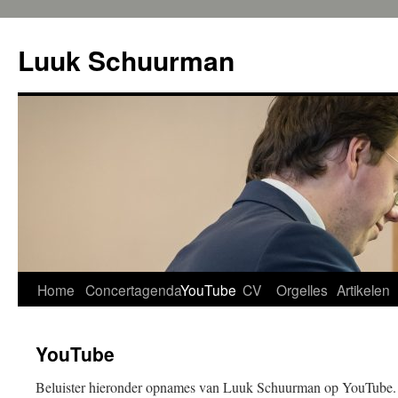
Ga
naar
Luuk Schuurman
de
inhoud
Home
Concertagenda
YouTube
CV
Orgelles
Artikelen
YouTube
Beluister hieronder opnames van Luuk Schuurman op YouTube.