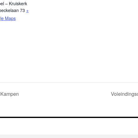
l – Kruiskerk
beckelaan 73
+
le Maps
k Kampen
Voleindings