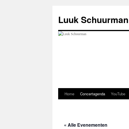
Ga
naar
Luuk Schuurman
de
inhoud
Home
Concertagenda
YouTube
« Alle Evenementen