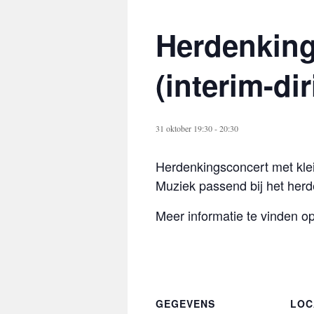
Herdenking
(interim-dir
31 oktober 19:30
-
20:30
Herdenkingsconcert met kle
Muziek passend bij het her
Meer informatie te vinden 
GEGEVENS
LOC